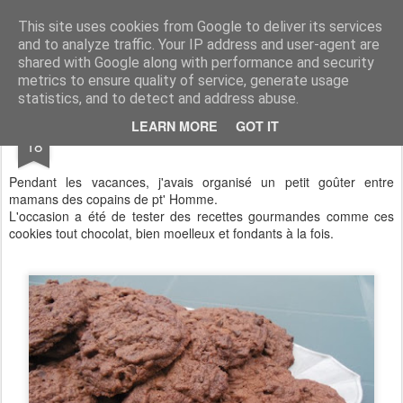
Aux papilles by Virginie
This site uses cookies from Google to deliver its services
and to analyze traffic. Your IP address and user-agent are
shared with Google along with performance and security
metrics to ensure quality of service, generate usage
statistics, and to detect and address abuse.
SEP
LEARN MORE
GOT IT
Cookies tout chocolat
18
Pendant les vacances, j'avais organisé un petit goûter entre
mamans des copains de pt' Homme.
L'occasion a été de tester des recettes gourmandes comme ces
cookies tout chocolat, bien moelleux et fondants à la fois.