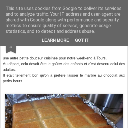
Aux papilles by Virginie
This site uses cookies from Google to deliver its services
and to analyze traffic. Your IP address and user-agent are
shared with Google along with performance and security
metrics to ensure quality of service, generate usage
statistics, and to detect and address abuse.
JUN
LEARN MORE
GOT IT
Quatre Quart à la Vanille
4
une autre petite douceur cuisinée pour notre week-end à Tours.
Au départ, cela devait être le goûter des enfants et c'est devenu celui des
adultes.
Il était tellement bon qu'on a préféré laisser le marbré au chocolat aux
petits bouts