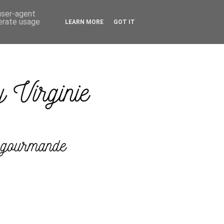
 user-agent
nerate usage
LEARN MORE
GOT IT