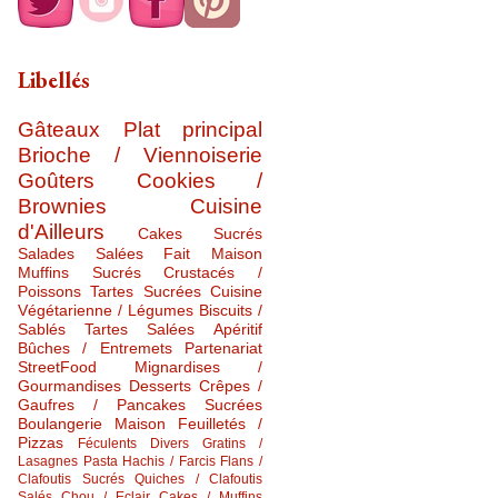
Libellés
Gâteaux
Plat principal
Brioche / Viennoiserie
Goûters
Cookies /
Brownies
Cuisine
d'Ailleurs
Cakes Sucrés
Salades Salées
Fait Maison
Muffins Sucrés
Crustacés /
Poissons
Tartes Sucrées
Cuisine
Végétarienne / Légumes
Biscuits /
Sablés
Tartes Salées
Apéritif
Bûches / Entremets
Partenariat
StreetFood
Mignardises /
Gourmandises
Desserts
Crêpes /
Gaufres / Pancakes Sucrées
Boulangerie Maison
Feuilletés /
Pizzas
Féculents Divers
Gratins /
Lasagnes
Pasta
Hachis / Farcis
Flans /
Clafoutis Sucrés
Quiches / Clafoutis
Salés
Chou / Eclair
Cakes / Muffins