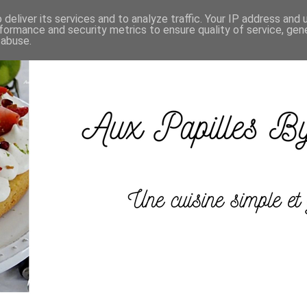
deliver its services and to analyze traffic. Your IP address and
formance and security metrics to ensure quality of service, ge
 abuse.