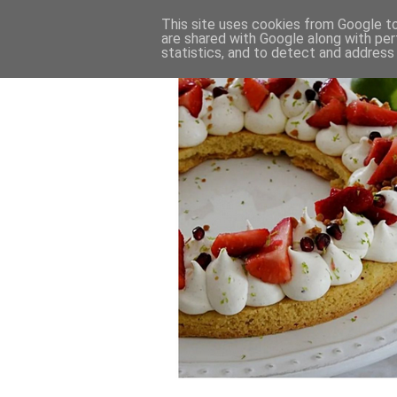
This site uses cookies from Google to 
are shared with Google along with per
statistics, and to detect and address