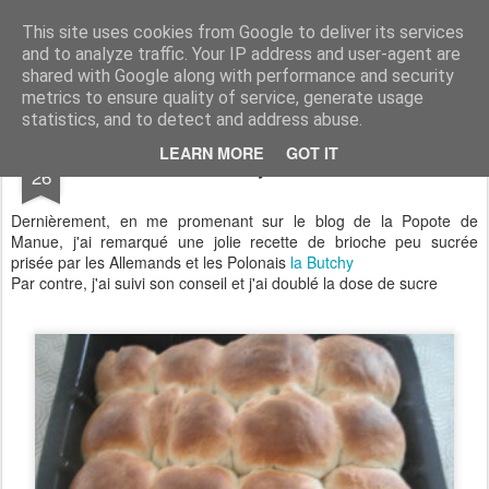
Aux papilles by Virginie
This site uses cookies from Google to deliver its services
and to analyze traffic. Your IP address and user-agent are
shared with Google along with performance and security
metrics to ensure quality of service, generate usage
statistics, and to detect and address abuse.
NOV
LEARN MORE
GOT IT
La Butchy de Manue
26
Dernièrement, en me promenant sur le blog de la Popote de
Manue, j'ai remarqué une jolie recette de brioche peu sucrée
prisée par les Allemands et les Polonais
la Butchy
Par contre, j'ai suivi son conseil et j'ai doublé la dose de sucre