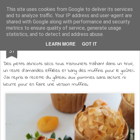
Aux papilles by Virginie
This site uses cookies from Google to deliver its services
and to analyze traffic. Your IP address and user-agent are
shared with Google along with performance and security
metrics to ensure quality of service, generate usage
statistics, and to detect and address abuse.
MAR
LEARN MORE
GOT IT
Muffins sans lactose ni beurre
31
Des petits abricots secs tous tristounets traînant dans un tiroir,
un reste d'amandes effilées et bang des muffins pour le goûter.
J'ai repris la recette du gâteau aux pommes sans lactore ni
beurre pour en faire une version muffins.