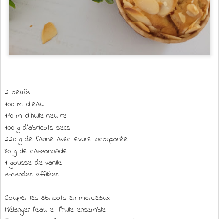
2 oeufs
100 ml d'eau
110 ml d'huile neutre
100 g d'abricots secs
220 g de farine avec levure incorporée
80 g de cassonnade
1 gousse de vanille
amandes effilées
Couper les abricots en morceaux
Mélanger l'eau et l'huile ensemble