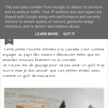
Aux papilles by Virginie
This site uses cookies from Google to deliver its services
and to analyze traffic. Your IP address and user-agent are
shared with Google along with performance and security
metrics to ensure quality of service, generate usage
statistics, and to detect and address abuse.
DEC
LEARN MORE
GOT IT
Etoiles à la cannelle
12
Cette petite recette d'étoiles à la cannelle c'est comme
voyager au pays des saveurs délicieuses telles que les
amandes moulues finement ou la cannelle.
Je n'ai pas mis de glaçage pour ne pas avoir un goût trop
sucré mais je dois avouer que ces petites étoiles avec
comme un goût de macarons.