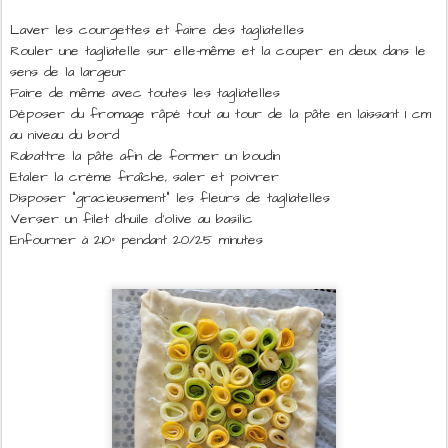
Laver les courgettes et faire des tagliatelles
Rouler une tagliatelle sur elle-même et la couper en deux dans le
sens de la largeur
Faire de même avec toutes les tagliatelles
Déposer du fromage râpé tout au tour de la pâte en laissant 1 cm
au niveau du bord
Rabattre la pâte afin de former un boudin
Etaler la crème fraîche, saler et poivrer
Disposer "gracieusement" les fleurs de tagliatelles
Verser un filet d'huile d'olive au basilic
Enfourner à 210° pendant 20/25 minutes