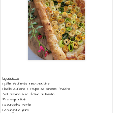
Ingrédients
1 pâte feuilletée rectangulaire
1 belle cuillère à soupe de crème fraîche
Sel, poivre, huile d'olive au basilic
Fromage râpé
1 courgette verte
1 courgette jaune