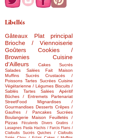
Libellés
Gâteaux
Plat principal
Brioche / Viennoiserie
Goûters
Cookies /
Brownies
Cuisine
d'Ailleurs
Cakes Sucrés
Salades Salées
Fait Maison
Muffins Sucrés
Crustacés /
Poissons
Tartes Sucrées
Cuisine
Végétarienne / Légumes
Biscuits /
Sablés
Tartes Salées
Apéritif
Bûches / Entremets
Partenariat
StreetFood
Mignardises /
Gourmandises
Desserts
Crêpes /
Gaufres / Pancakes Sucrées
Boulangerie Maison
Feuilletés /
Pizzas
Féculents Divers
Gratins /
Lasagnes
Pasta
Hachis / Farcis
Flans /
Clafoutis Sucrés
Quiches / Clafoutis
Salés
Chou / Eclair
Cakes / Muffins