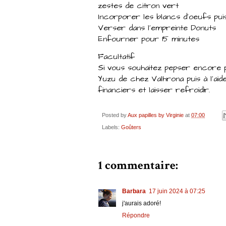
zestes de citron vert
Incorporer les blancs d'oeufs pui
Verser dans l'empreinte Donuts
Enfourner pour 15 minutes
Facultatif
Si vous souhaitez pepser encore p
Yuzu de chez Valhrona puis à l'ai
financiers et laisser refroidir.
Posted by
Aux papilles by Virginie
at
07:00
Labels:
Goûters
1 commentaire:
Barbara
17 juin 2024 à 07:25
j'aurais adoré!
Répondre