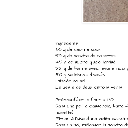
Ingrédients
80 g de beurre doux
50 g de poudre de noisettes
145 g de sucre glace tamisé
55 g de farine avec levure inco
150 g de blancs d'oeufs
1 pincée de sel
Le zeste de deux citrons verts
Préchauffer le four à 170°
Dans une petite casserole, faire 
noisette)
Filtrer à l'aide d'une petite passo
Dans un bol, mélanger la poudre de 