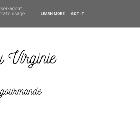
 user-agent
nerate usage
LEARN MORE
GOT IT