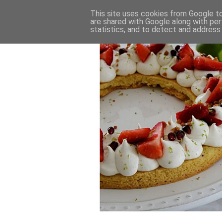
This site uses cookies from Google to 
are shared with Google along with per
statistics, and to detect and address