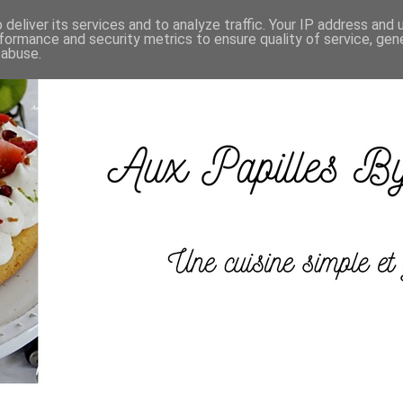
deliver its services and to analyze traffic. Your IP address and
formance and security metrics to ensure quality of service, ge
 abuse.