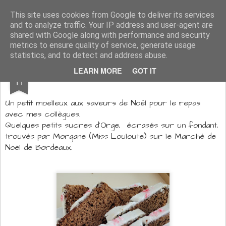
Aux papilles by Virginie
This site uses cookies from Google to deliver its services
and to analyze traffic. Your IP address and user-agent are
shared with Google along with performance and security
metrics to ensure quality of service, generate usage
statistics, and to detect and address abuse.
DEC
LEARN MORE
GOT IT
Moelleux chocolat / miel / cannelle
11
Un petit moelleux aux saveurs de Noël pour le repas
avec mes collègues.
Quelques petits sucres d'Orge, écrasés sur un fondant,
trouvés par Morgane (Miss Louloute) sur le Marché de
Noël de Bordeaux.