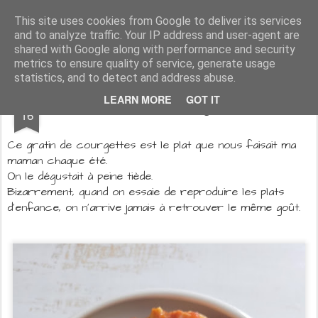
Aux papilles by Virginie
This site uses cookies from Google to deliver its services
and to analyze traffic. Your IP address and user-agent are
shared with Google along with performance and security
metrics to ensure quality of service, generate usage
statistics, and to detect and address abuse.
AUG
LEARN MORE
GOT IT
Gratin de courgettes
16
Ce gratin de courgettes est le plat que nous faisait ma
maman chaque été.
On le dégustait à peine tiède.
Bizarrement, quand on essaie de reproduire les plats
d'enfance, on n'arrive jamais à retrouver le même goût.