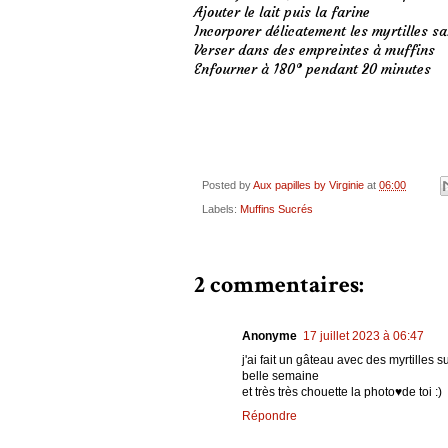
Ajouter le lait puis la farine
Incorporer délicatement les myrtilles sa
Verser dans des empreintes à muffins
Enfourner à 180° pendant 20 minutes
Posted by
Aux papilles by Virginie
at
06:00
Labels:
Muffins Sucrés
2 commentaires:
Anonyme
17 juillet 2023 à 06:47
j'ai fait un gâteau avec des myrtilles su
belle semaine
et très très chouette la photo♥de toi :)
Répondre