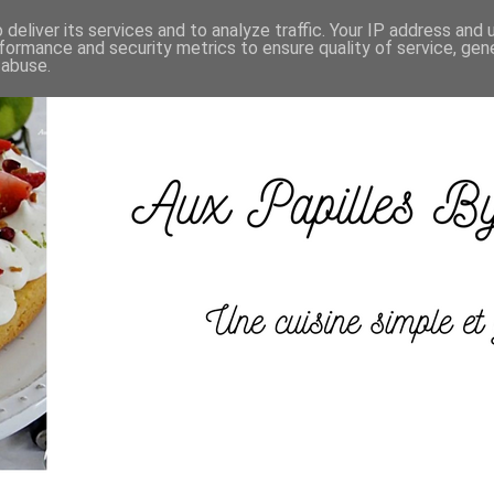
deliver its services and to analyze traffic. Your IP address and
formance and security metrics to ensure quality of service, ge
 abuse.