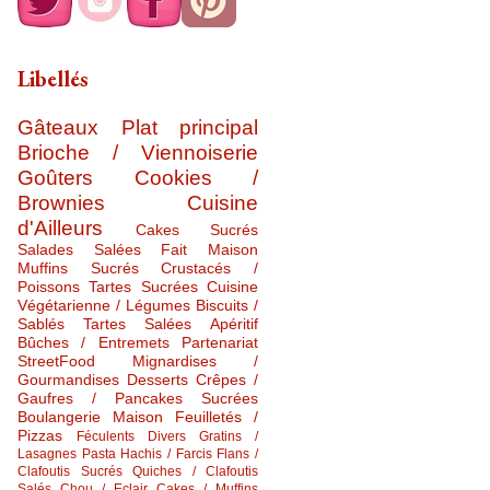
Libellés
Gâteaux
Plat principal
Brioche / Viennoiserie
Goûters
Cookies /
Brownies
Cuisine
d'Ailleurs
Cakes Sucrés
Salades Salées
Fait Maison
Muffins Sucrés
Crustacés /
Poissons
Tartes Sucrées
Cuisine
Végétarienne / Légumes
Biscuits /
Sablés
Tartes Salées
Apéritif
Bûches / Entremets
Partenariat
StreetFood
Mignardises /
Gourmandises
Desserts
Crêpes /
Gaufres / Pancakes Sucrées
Boulangerie Maison
Feuilletés /
Pizzas
Féculents Divers
Gratins /
Lasagnes
Pasta
Hachis / Farcis
Flans /
Clafoutis Sucrés
Quiches / Clafoutis
Salés
Chou / Eclair
Cakes / Muffins