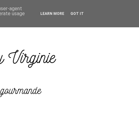
 user-agent
nerate usage
LEARN MORE
GOT IT