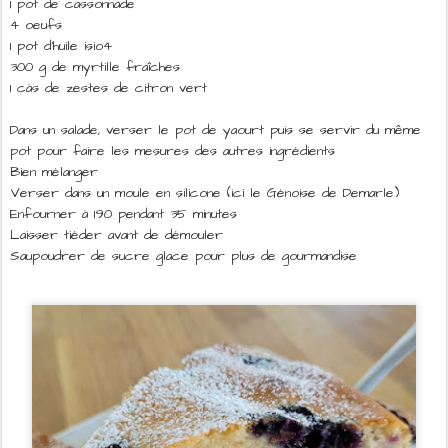
1 pot de cassonnade
4 oeufs
1 pot d'huile isio4
300 g de myrtille fraîches
1 càs de zestes de citron vert
Dans un salade, verser le pot de yaourt puis se servir du même
pot pour faire les mesures des autres ingrédients
Bien mélanger
Verser dans un moule en silicone (ici le Génoise de Demarle)
Enfourner à 190 pendant 35 minutes
Laisser tiéder avant de démouler
Saupoudrer de sucre glace pour plus de gourmandise