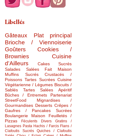
Libellés
Gâteaux
Plat principal
Brioche / Viennoiserie
Goûters
Cookies /
Brownies
Cuisine
d'Ailleurs
Cakes Sucrés
Salades Salées
Fait Maison
Muffins Sucrés
Crustacés /
Poissons
Tartes Sucrées
Cuisine
Végétarienne / Légumes
Biscuits /
Sablés
Tartes Salées
Apéritif
Bûches / Entremets
Partenariat
StreetFood
Mignardises /
Gourmandises
Desserts
Crêpes /
Gaufres / Pancakes Sucrées
Boulangerie Maison
Feuilletés /
Pizzas
Féculents Divers
Gratins /
Lasagnes
Pasta
Hachis / Farcis
Flans /
Clafoutis Sucrés
Quiches / Clafoutis
Salés
Chou / Eclair
Cakes / Muffins