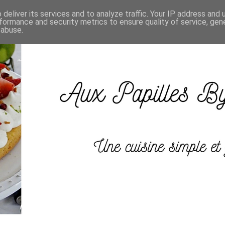
deliver its services and to analyze traffic. Your IP address and
formance and security metrics to ensure quality of service, ge
 abuse.