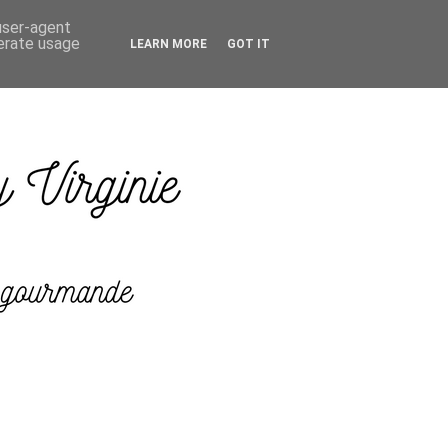
 user-agent
nerate usage
LEARN MORE
GOT IT