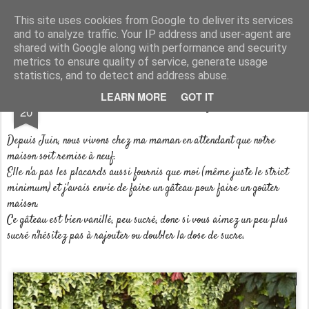
Aux papilles by Virginie
This site uses cookies from Google to deliver its services
and to analyze traffic. Your IP address and user-agent are
shared with Google along with performance and security
metrics to ensure quality of service, generate usage
statistics, and to detect and address abuse.
SEP
LEARN MORE
GOT IT
Gâteau freestyle
20
Depuis Juin, nous vivons chez ma maman en attendant que notre
maison soit remise à neuf.
Elle n'a pas les placards aussi fournis que moi (même juste le strict
minimum) et j'avais envie de faire un gâteau pour faire un goûter
maison.
Ce gâteau est bien vanillé, peu sucré, donc si vous aimez un peu plus
sucré n'hésitez pas à rajouter ou doubler la dose de sucre.