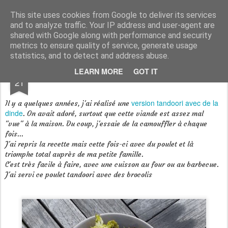
Aux papilles by Virginie
This site uses cookies from Google to deliver its services
and to analyze traffic. Your IP address and user-agent are
shared with Google along with performance and security
metrics to ensure quality of service, generate usage
statistics, and to detect and address abuse.
JUL
LEARN MORE
GOT IT
Poulet version Tandoori
21
version tandoori avec de la
Il y a quelques années, j'ai réalisé une
dinde
. On avait adoré, surtout que cette viande est assez mal
"vue" à la maison. Du coup, j'essaie de la camouffler à chaque
fois...
J'ai repris la recette mais cette fois-ci avec du poulet et là
triomphe total auprès de ma petite famille.
C'est très facile à faire, avec une cuisson au four ou au barbecue.
J'ai servi ce poulet tandoori avec des brocolis