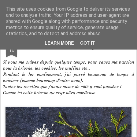
Aux papilles by Virginie
This site uses cookies from Google to deliver its services
and to analyze traffic. Your IP address and user-agent are
shared with Google along with performance and security
metrics to ensure quality of service, generate usage
statistics, and to detect and address abuse.
MAR
LEARN MORE
GOT IT
Brioche au skyr
10
Si vous me suivez depuis quelques temps, vous savez ma passion
pour la brioche, les cookies, les muffins etc..
Pendant le 1er confinement, j'ai passé beaucoup de temps à
cuisiner (comme beaucoup d'entre nous).
Toutes les recettes que j'avais mises de côté y sont passées !
Comme ici cette brioche au skyr ultra moelleuse