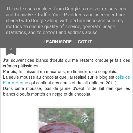
Aux papilles by Virginie
This site uses cookies from Google to deliver its services
and to analyze traffic. Your IP address and user-agent are
shared with Google along with performance and security
metrics to ensure quality of service, generate usage
statistics, and to detect and address abuse.
NOV
LEARN MORE
GOT IT
Mousse au chocolat légère
3
J'ai souvent des blancs d'oeufs qui me restent lorsque je fais des
crèmes pâtissières.
Parfois, ils finissent en macarons, en financiers ou congolais.
La seule mousse au chocolat que j'ai réalisé sur le blog est
celle de
Pierre Hermé
qui contient des oeufs et du lait (faite en 2011)
Dans cette mousse, pas de jaune d'oeuf ni de lait rien que les
blancs d'oeufs montés en neige et du chocolat.