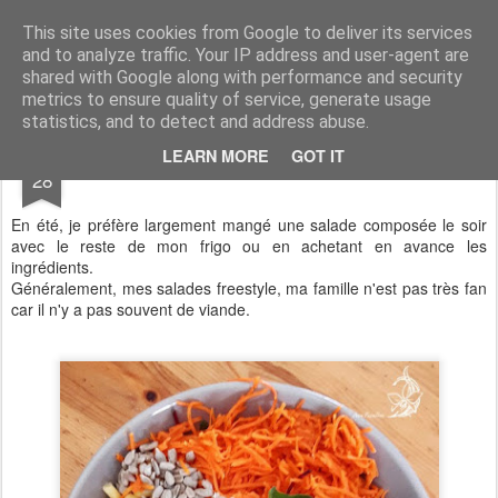
Aux papilles by Virginie
This site uses cookies from Google to deliver its services
and to analyze traffic. Your IP address and user-agent are
shared with Google along with performance and security
metrics to ensure quality of service, generate usage
statistics, and to detect and address abuse.
AUG
LEARN MORE
GOT IT
Salade du soir
28
En été, je préfère largement mangé une salade composée le soir
avec le reste de mon frigo ou en achetant en avance les
ingrédients.
Généralement, mes salades freestyle, ma famille n'est pas très fan
car il n'y a pas souvent de viande.