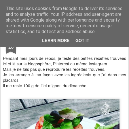
Aux papilles by Virginie
This site uses cookies from Google to deliver its services
and to analyze traffic. Your IP address and user-agent are
shared with Google along with performance and security
metrics to ensure quality of service, generate usage
statistics, and to detect and address abuse.
JUN
LEARN MORE
GOT IT
Burger de filet mignon Maison
26
Pendant mes jours de repos, je teste des petites recettes trouvées
ici et là sur la blogosphère, Pinterest ou même Instagram
Mais je ne fais pas que reproduire les recettes trouvées.
Je les arrange à ma façon avec les ingrédients que j'ai dans mes
placards
Il me reste 100 g de filet mignon du dimanche