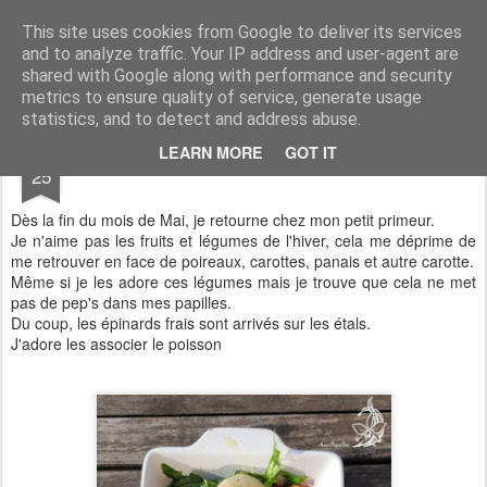
Aux papilles by Virginie
This site uses cookies from Google to deliver its services
and to analyze traffic. Your IP address and user-agent are
shared with Google along with performance and security
metrics to ensure quality of service, generate usage
statistics, and to detect and address abuse.
MAY
LEARN MORE
GOT IT
Poisson au four
25
Dès la fin du mois de Mai, je retourne chez mon petit primeur.
Je n'aime pas les fruits et légumes de l'hiver, cela me déprime de
me retrouver en face de poireaux, carottes, panais et autre carotte.
Même si je les adore ces légumes mais je trouve que cela ne met
pas de pep's dans mes papilles.
Du coup, les épinards frais sont arrivés sur les étals.
J'adore les associer le poisson