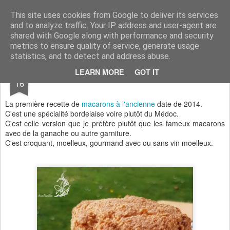
Aux papilles by Virginie
This site uses cookies from Google to deliver its services
and to analyze traffic. Your IP address and user-agent are
shared with Google along with performance and security
metrics to ensure quality of service, generate usage
statistics, and to detect and address abuse.
APR
LEARN MORE
GOT IT
Macarons à l'ancienne 2.0
16
La première recette de
macarons à l'ancienne
date de 2014.
C'est une spécialité bordelaise voire plutôt du Médoc.
C'est celle version que je préfère plutôt que les fameux macarons
avec de la ganache ou autre garniture.
C'est croquant, moelleux, gourmand avec ou sans vin moelleux.