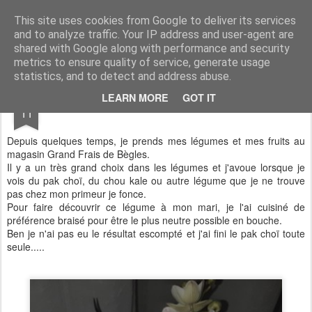
Aux papilles by Virginie
This site uses cookies from Google to deliver its services
and to analyze traffic. Your IP address and user-agent are
shared with Google along with performance and security
metrics to ensure quality of service, generate usage
statistics, and to detect and address abuse.
APR
LEARN MORE
GOT IT
Pak Choï braisé
11
Depuis quelques temps, je prends mes légumes et mes fruits au
magasin Grand Frais de Bègles.
Il y a un très grand choix dans les légumes et j'avoue lorsque je
vois du pak choï, du chou kale ou autre légume que je ne trouve
pas chez mon primeur je fonce.
Pour faire découvrir ce légume à mon mari, je l'ai cuisiné de
préférence braisé pour être le plus neutre possible en bouche.
Ben je n'ai pas eu le résultat escompté et j'ai fini le pak choï toute
seule.....