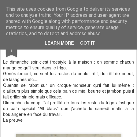
Aux papilles by Virginie
This site uses cookies from Google to deliver its services
and to analyze traffic. Your IP address and user-agent are
shared with Google along with performance and security
metrics to ensure quality of service, generate usage
statistics, and to detect and address abuse.
FEB
LEARN MORE
GOT IT
Mon Club Sandwich Hivernal
1
Le dimanche soir c'est freestyle à la maison : en somme chacun
mange ce qu'il veut dans le frigo.
Généralement, ce sont les restes du poulet rôti, du rôti de boeuf,
de lasagnes etc....
Quentin se rabat sur un croque-monsieur qu'il fait lui-même :
d'ailleurs plus simple que cela pain de mie, beurre et jambon puis il
fait griller simple mais efficace.
Dimanche du coup, j'ai profité de tous les reste du frigo ainsi que
du pain spécial "All black" que j'achète le samedi matin à la
boulangerie en face du travail.
La preuve