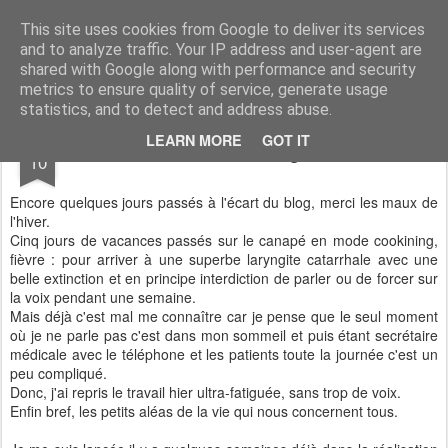
Aux papilles by Virginie
This site uses cookies from Google to deliver its services
and to analyze traffic. Your IP address and user-agent are
shared with Google along with performance and security
metrics to ensure quality of service, generate usage
statistics, and to detect and address abuse.
JAN
LEARN MORE
GOT IT
Biscooks sans gluten
10
Encore quelques jours passés à l'écart du blog, merci les maux de
l'hiver.
Cinq jours de vacances passés sur le canapé en mode cookining,
fièvre : pour arriver à une superbe laryngite catarrhale avec une
belle extinction et en principe interdiction de parler ou de forcer sur
la voix pendant une semaine.
Mais déjà c'est mal me connaître car je pense que le seul moment
où je ne parle pas c'est dans mon sommeil et puis étant secrétaire
médicale avec le téléphone et les patients toute la journée c'est un
peu compliqué.
Donc, j'ai repris le travail hier ultra-fatiguée, sans trop de voix.
Enfin bref, les petits aléas de la vie qui nous concernent tous.