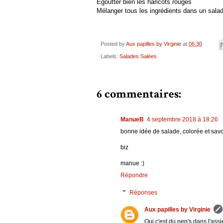
Egoutter bien les haricots rouges
Mélanger tous les ingrédients dans un saladie
Posted by
Aux papilles by Virginie
at
06:30
Labels:
Salades Salées
6 commentaires:
ManueB
4 septembre 2018 à 18:26
bonne idée de salade, colorée et sav
biz
manue :)
Répondre
Réponses
Aux papilles by Virginie
Oui c'est du pep's dans l'assi