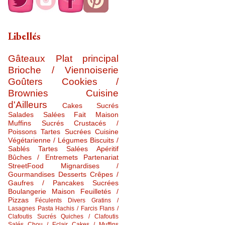
Libellés
Gâteaux
Plat principal
Brioche / Viennoiserie
Goûters
Cookies /
Brownies
Cuisine
d'Ailleurs
Cakes Sucrés
Salades Salées
Fait Maison
Muffins Sucrés
Crustacés /
Poissons
Tartes Sucrées
Cuisine
Végétarienne / Légumes
Biscuits /
Sablés
Tartes Salées
Apéritif
Bûches / Entremets
Partenariat
StreetFood
Mignardises /
Gourmandises
Desserts
Crêpes /
Gaufres / Pancakes Sucrées
Boulangerie Maison
Feuilletés /
Pizzas
Féculents Divers
Gratins /
Lasagnes
Pasta
Hachis / Farcis
Flans /
Clafoutis Sucrés
Quiches / Clafoutis
Salés
Chou / Eclair
Cakes / Muffins