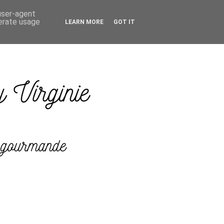
 user-agent
nerate usage
LEARN MORE
GOT IT