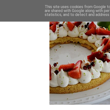
This site uses cookies from Google to 
are shared with Google along with per
statistics, and to detect and address