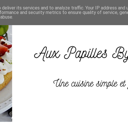
deliver its services and to analyze traffic. Your IP address and
formance and security metrics to ensure quality of service, ge
 abuse.