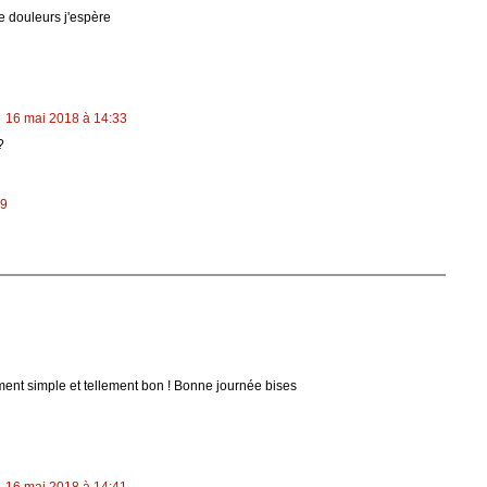
 douleurs j'espère
16 mai 2018 à 14:33
?
59
ement simple et tellement bon ! Bonne journée bises
16 mai 2018 à 14:41