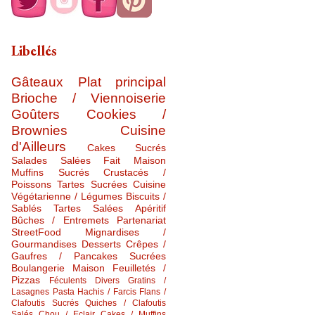
Libellés
Gâteaux
Plat principal
Brioche / Viennoiserie
Goûters
Cookies /
Brownies
Cuisine
d'Ailleurs
Cakes Sucrés
Salades Salées
Fait Maison
Muffins Sucrés
Crustacés /
Poissons
Tartes Sucrées
Cuisine
Végétarienne / Légumes
Biscuits /
Sablés
Tartes Salées
Apéritif
Bûches / Entremets
Partenariat
StreetFood
Mignardises /
Gourmandises
Desserts
Crêpes /
Gaufres / Pancakes Sucrées
Boulangerie Maison
Feuilletés /
Pizzas
Féculents Divers
Gratins /
Lasagnes
Pasta
Hachis / Farcis
Flans /
Clafoutis Sucrés
Quiches / Clafoutis
Salés
Chou / Eclair
Cakes / Muffins