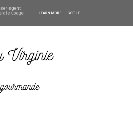
 user-agent
nerate usage
LEARN MORE
GOT IT