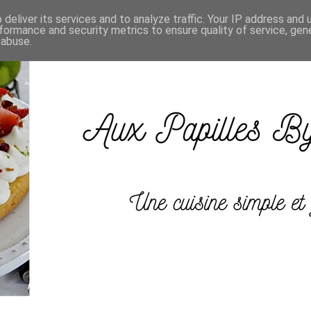
deliver its services and to analyze traffic. Your IP address and
formance and security metrics to ensure quality of service, ge
 abuse.