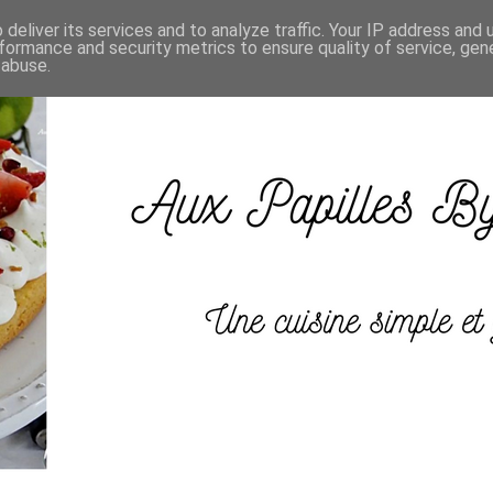
deliver its services and to analyze traffic. Your IP address and
formance and security metrics to ensure quality of service, ge
 abuse.