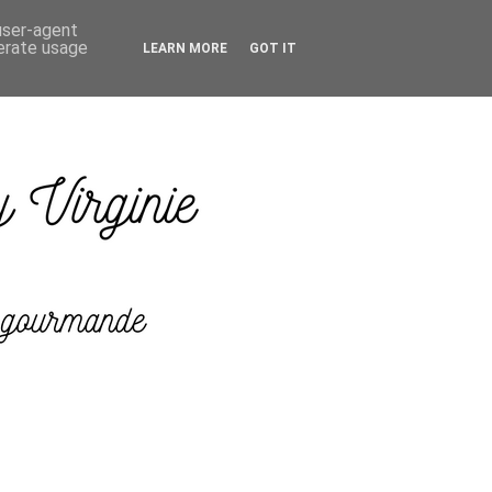
 user-agent
nerate usage
LEARN MORE
GOT IT