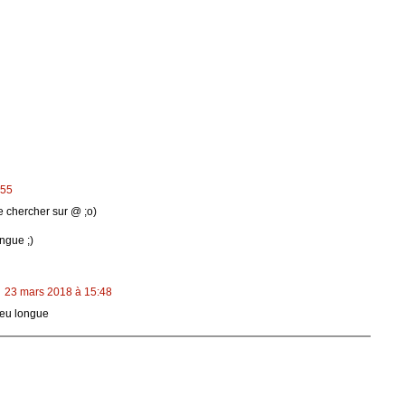
:55
 chercher sur @ ;o)
ngue ;)
23 mars 2018 à 15:48
peu longue