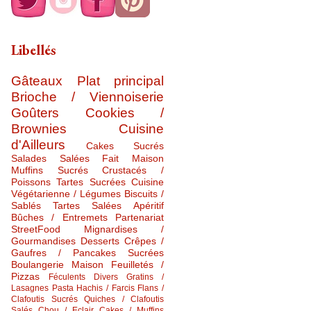
Libellés
Gâteaux
Plat principal
Brioche / Viennoiserie
Goûters
Cookies /
Brownies
Cuisine
d'Ailleurs
Cakes Sucrés
Salades Salées
Fait Maison
Muffins Sucrés
Crustacés /
Poissons
Tartes Sucrées
Cuisine
Végétarienne / Légumes
Biscuits /
Sablés
Tartes Salées
Apéritif
Bûches / Entremets
Partenariat
StreetFood
Mignardises /
Gourmandises
Desserts
Crêpes /
Gaufres / Pancakes Sucrées
Boulangerie Maison
Feuilletés /
Pizzas
Féculents Divers
Gratins /
Lasagnes
Pasta
Hachis / Farcis
Flans /
Clafoutis Sucrés
Quiches / Clafoutis
Salés
Chou / Eclair
Cakes / Muffins