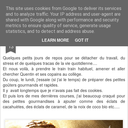
Aux papilles by Virginie
This site uses cookies from Google to deliver its services
and to analyze traffic. Your IP address and user-agent are
shared with Google along with performance and security
metrics to ensure quality of service, generate usage
statistics, and to detect and address abuse.
NOV
LEARN MORE
GOT IT
Cookies Choco/Cacahuètes
13
Quelques petits jours de repos pour se détacher du travail, du
stress et de quelques tracas de la vie quotidienne....
Et nous voilà, à prendre le train train habituel, amener et aller
chercher Quentin et ses copains au collège.
Du coup, le lundi, j'essaie (si j'ai le temps) de préparer des petites
goûters gourmands et rapides.
Il y avait longtemps que je n'avais pas fait des cookies.
Et puis lors de mes dernières courses, j'ai beaucoup craqué pour
des petites gourmandises à ajouter comme des éclats de
cacahuètes, des éclats de caramel, de la noix de coco bio etc.....