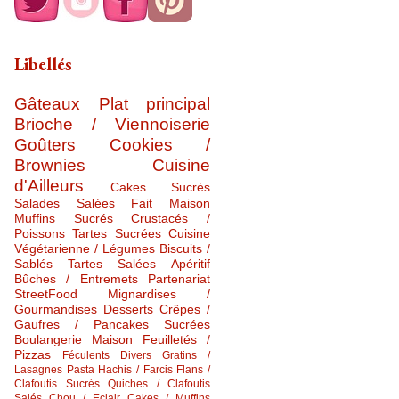
Libellés
Gâteaux
Plat principal
Brioche / Viennoiserie
Goûters
Cookies /
Brownies
Cuisine
d'Ailleurs
Cakes Sucrés
Salades Salées
Fait Maison
Muffins Sucrés
Crustacés /
Poissons
Tartes Sucrées
Cuisine
Végétarienne / Légumes
Biscuits /
Sablés
Tartes Salées
Apéritif
Bûches / Entremets
Partenariat
StreetFood
Mignardises /
Gourmandises
Desserts
Crêpes /
Gaufres / Pancakes Sucrées
Boulangerie Maison
Feuilletés /
Pizzas
Féculents Divers
Gratins /
Lasagnes
Pasta
Hachis / Farcis
Flans /
Clafoutis Sucrés
Quiches / Clafoutis
Salés
Chou / Eclair
Cakes / Muffins