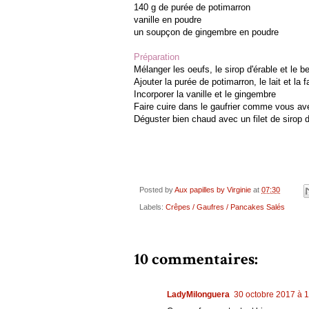
140 g de purée de potimarron
vanille en poudre
un soupçon de gingembre en poudre
Préparation
Mélanger les oeufs, le sirop d'érable et le b
Ajouter la purée de potimarron, le lait et la f
Incorporer la vanille et le gingembre
Faire cuire dans le gaufrier comme vous ave
Déguster bien chaud avec un filet de sirop d
Posted by
Aux papilles by Virginie
at
07:30
Labels:
Crêpes / Gaufres / Pancakes Salés
10 commentaires:
LadyMilonguera
30 octobre 2017 à 