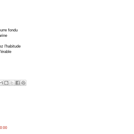
eurre fondu
arine
z l'habitude
'érable
10:00