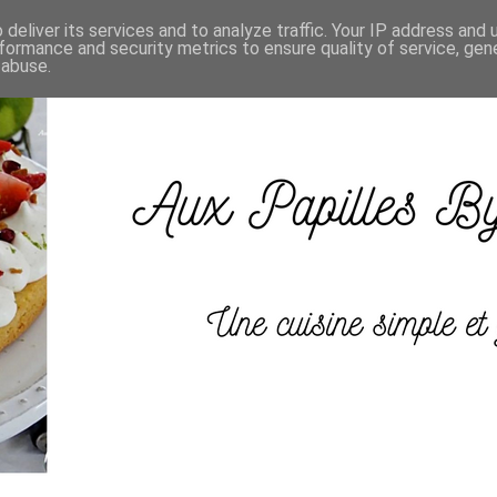
deliver its services and to analyze traffic. Your IP address and
formance and security metrics to ensure quality of service, ge
 abuse.