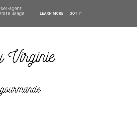
 user-agent
nerate usage
LEARN MORE
GOT IT