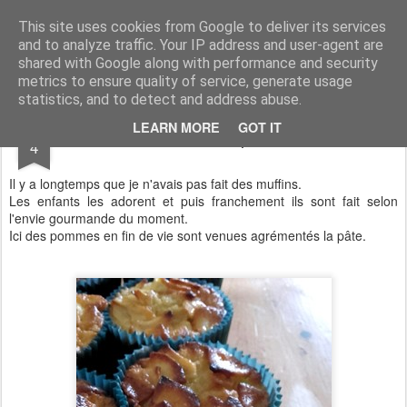
Aux papilles by Virginie
This site uses cookies from Google to deliver its services
and to analyze traffic. Your IP address and user-agent are
shared with Google along with performance and security
metrics to ensure quality of service, generate usage
statistics, and to detect and address abuse.
MAY
LEARN MORE
GOT IT
Muffins aux pommes
4
Il y a longtemps que je n'avais pas fait des muffins.
Les enfants les adorent et puis franchement ils sont fait selon
l'envie gourmande du moment.
Ici des pommes en fin de vie sont venues agrémentés la pâte.