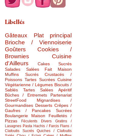
Libellés
Gâteaux
Plat principal
Brioche / Viennoiserie
Goûters
Cookies /
Brownies
Cuisine
d'Ailleurs
Cakes Sucrés
Salades Salées
Fait Maison
Muffins Sucrés
Crustacés /
Poissons
Tartes Sucrées
Cuisine
Végétarienne / Légumes
Biscuits /
Sablés
Tartes Salées
Apéritif
Bûches / Entremets
Partenariat
StreetFood
Mignardises /
Gourmandises
Desserts
Crêpes /
Gaufres / Pancakes Sucrées
Boulangerie Maison
Feuilletés /
Pizzas
Féculents Divers
Gratins /
Lasagnes
Pasta
Hachis / Farcis
Flans /
Clafoutis Sucrés
Quiches / Clafoutis
Salés
Chou / Eclair
Cakes / Muffins