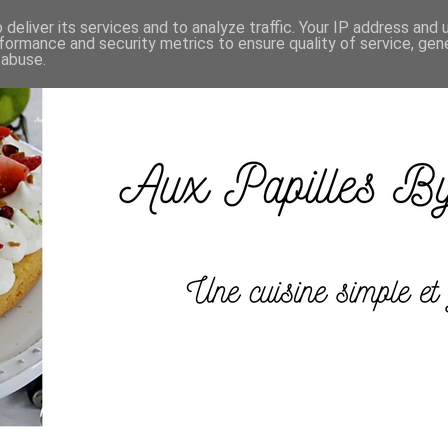
deliver its services and to analyze traffic. Your IP address and
formance and security metrics to ensure quality of service, ge
 abuse.