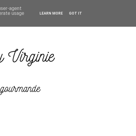
 user-agent
nerate usage
LEARN MORE
GOT IT