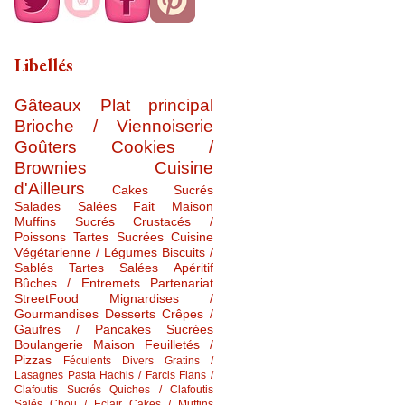
Libellés
Gâteaux
Plat principal
Brioche / Viennoiserie
Goûters
Cookies /
Brownies
Cuisine
d'Ailleurs
Cakes Sucrés
Salades Salées
Fait Maison
Muffins Sucrés
Crustacés /
Poissons
Tartes Sucrées
Cuisine
Végétarienne / Légumes
Biscuits /
Sablés
Tartes Salées
Apéritif
Bûches / Entremets
Partenariat
StreetFood
Mignardises /
Gourmandises
Desserts
Crêpes /
Gaufres / Pancakes Sucrées
Boulangerie Maison
Feuilletés /
Pizzas
Féculents Divers
Gratins /
Lasagnes
Pasta
Hachis / Farcis
Flans /
Clafoutis Sucrés
Quiches / Clafoutis
Salés
Chou / Eclair
Cakes / Muffins