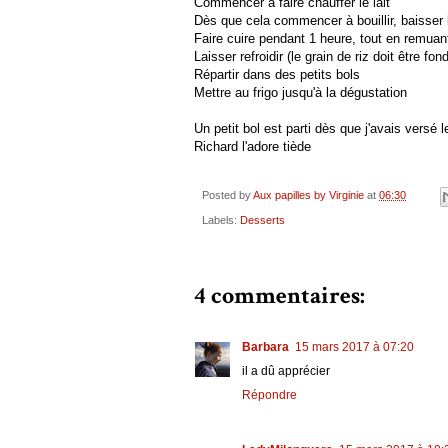
Commencer à faire chauffer le lait
Dès que cela commencer à bouillir, baisser 
Faire cuire pendant 1 heure, tout en remuan
Laisser refroidir (le grain de riz doit être f
Répartir dans des petits bols
Mettre au frigo jusqu'à la dégustation
Un petit bol est parti dès que j'avais versé le
Richard l'adore tiède
Posted by
Aux papilles by Virginie
at
06:30
Labels:
Desserts
4 commentaires:
Barbara
15 mars 2017 à 07:20
il a dû apprécier
Répondre