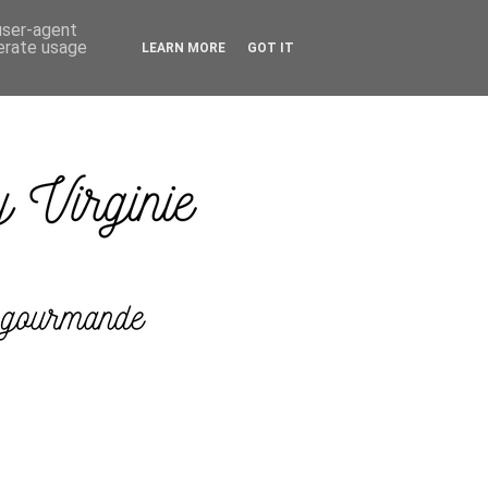
 user-agent
nerate usage
LEARN MORE
GOT IT