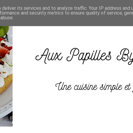
deliver its services and to analyze traffic. Your IP address and
formance and security metrics to ensure quality of service, ge
 abuse.