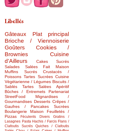
Libellés
Gâteaux
Plat principal
Brioche / Viennoiserie
Goûters
Cookies /
Brownies
Cuisine
d'Ailleurs
Cakes Sucrés
Salades Salées
Fait Maison
Muffins Sucrés
Crustacés /
Poissons
Tartes Sucrées
Cuisine
Végétarienne / Légumes
Biscuits /
Sablés
Tartes Salées
Apéritif
Bûches / Entremets
Partenariat
StreetFood
Mignardises /
Gourmandises
Desserts
Crêpes /
Gaufres / Pancakes Sucrées
Boulangerie Maison
Feuilletés /
Pizzas
Féculents Divers
Gratins /
Lasagnes
Pasta
Hachis / Farcis
Flans /
Clafoutis Sucrés
Quiches / Clafoutis
Salés
Chou / Eclair
Cakes / Muffins