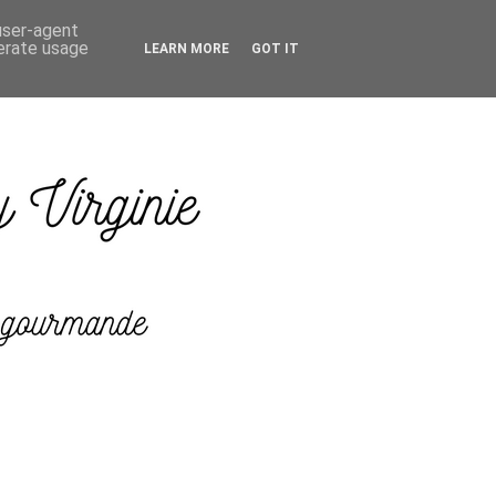
 user-agent
nerate usage
LEARN MORE
GOT IT