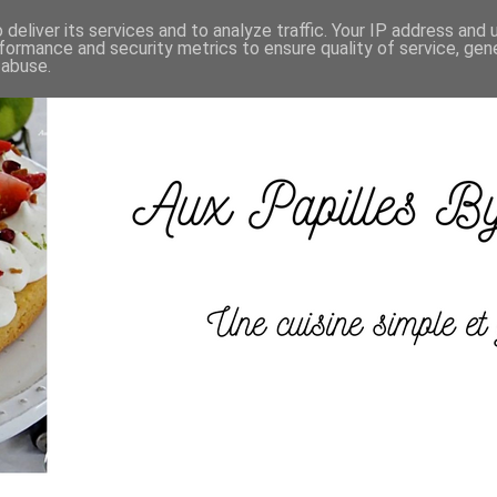
deliver its services and to analyze traffic. Your IP address and
formance and security metrics to ensure quality of service, ge
 abuse.