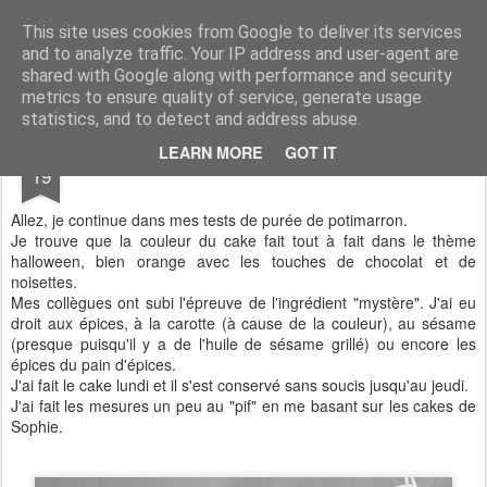
Aux papilles by Virginie
This site uses cookies from Google to deliver its services
and to analyze traffic. Your IP address and user-agent are
shared with Google along with performance and security
metrics to ensure quality of service, generate usage
statistics, and to detect and address abuse.
OCT
LEARN MORE
GOT IT
Halloween's Cake
19
Allez, je continue dans mes tests de purée de potimarron.
Je trouve que la couleur du cake fait tout à fait dans le thème
halloween, bien orange avec les touches de chocolat et de
noisettes.
Mes collègues ont subi l'épreuve de l'ingrédient "mystère". J'ai eu
droit aux épices, à la carotte (à cause de la couleur), au sésame
(presque puisqu'il y a de l'huile de sésame grillé) ou encore les
épices du pain d'épices.
J'ai fait le cake lundi et il s'est conservé sans soucis jusqu'au jeudi.
J'ai fait les mesures un peu au "pif" en me basant sur les cakes de
Sophie.