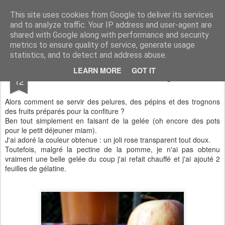
Aux papilles by Virginie
This site uses cookies from Google to deliver its services
and to analyze traffic. Your IP address and user-agent are
shared with Google along with performance and security
metrics to ensure quality of service, generate usage
statistics, and to detect and address abuse.
OCT
LEARN MORE
GOT IT
Gelée Pomme/Coing
12
Alors comment se servir des pelures, des pépins et des trognons
des fruits préparés pour la confiture ?
Ben tout simplement en faisant de la gelée (oh encore des pots
pour le petit déjeuner miam).
J'ai adoré la couleur obtenue : un joli rose transparent tout doux.
Toutefois, malgré la pectine de la pomme, je n'ai pas obtenu
vraiment une belle gelée du coup j'ai refait chauffé et j'ai ajouté 2
feuilles de gélatine.