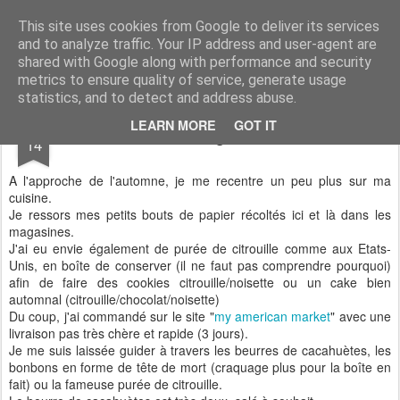
Aux papilles by Virginie
This site uses cookies from Google to deliver its services
and to analyze traffic. Your IP address and user-agent are
shared with Google along with performance and security
metrics to ensure quality of service, generate usage
statistics, and to detect and address abuse.
OCT
LEARN MORE
GOT IT
Bouchées gourmandes
14
A l'approche de l'automne, je me recentre un peu plus sur ma
cuisine.
Je ressors mes petits bouts de papier récoltés ici et là dans les
magasines.
J'ai eu envie également de purée de citrouille comme aux Etats-
Unis, en boîte de conserver (il ne faut pas comprendre pourquoi)
afin de faire des cookies citrouille/noisette ou un cake bien
automnal (citrouille/chocolat/noisette)
Du coup, j'ai commandé sur le site "
my american market
" avec une
livraison pas très chère et rapide (3 jours).
Je me suis laissée guider à travers les beurres de cacahuètes, les
bonbons en forme de tête de mort (craquage plus pour la boîte en
fait) ou la fameuse purée de citrouille.