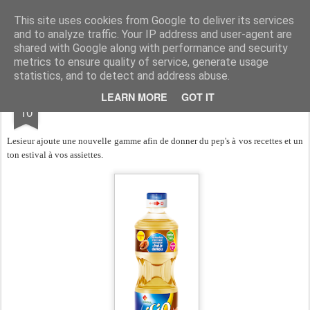
Aux papilles by Virginie
This site uses cookies from Google to deliver its services
and to analyze traffic. Your IP address and user-agent are
shared with Google along with performance and security
metrics to ensure quality of service, generate usage
statistics, and to detect and address abuse.
JUN
LEARN MORE
GOT IT
Nouveautés LESIEUR
10
Lesieur ajoute une nouvelle gamme afin de donner du pep's à vos recettes et un
ton estival à vos assiettes.