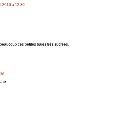
il 2016 à 12:30
me beaucoup ces petites baies très sucrées.
:38
nche