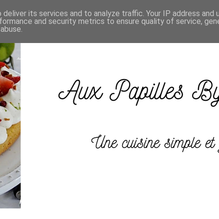
deliver its services and to analyze traffic. Your IP address and
formance and security metrics to ensure quality of service, ge
 abuse.