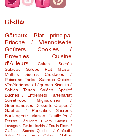
Libellés
Gâteaux
Plat principal
Brioche / Viennoiserie
Goûters
Cookies /
Brownies
Cuisine
d'Ailleurs
Cakes Sucrés
Salades Salées
Fait Maison
Muffins Sucrés
Crustacés /
Poissons
Tartes Sucrées
Cuisine
Végétarienne / Légumes
Biscuits /
Sablés
Tartes Salées
Apéritif
Bûches / Entremets
Partenariat
StreetFood
Mignardises /
Gourmandises
Desserts
Crêpes /
Gaufres / Pancakes Sucrées
Boulangerie Maison
Feuilletés /
Pizzas
Féculents Divers
Gratins /
Lasagnes
Pasta
Hachis / Farcis
Flans /
Clafoutis Sucrés
Quiches / Clafoutis
Salés
Chou / Eclair
Cakes / Muffins