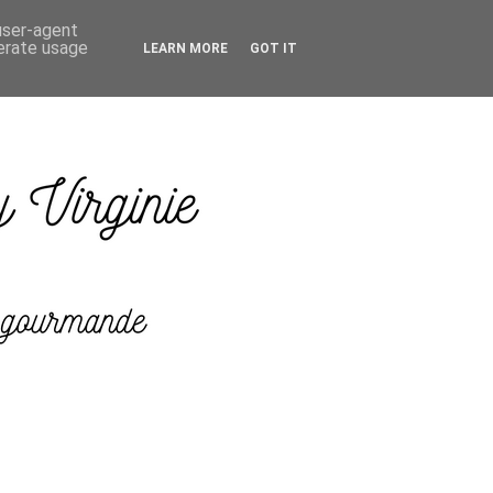
 user-agent
nerate usage
LEARN MORE
GOT IT