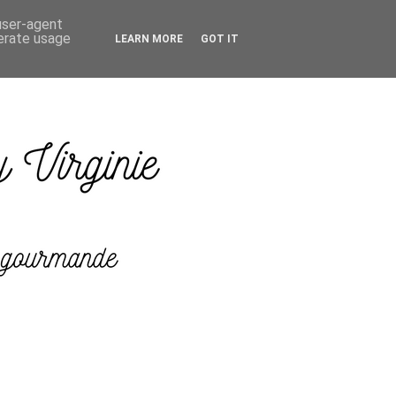
 user-agent
nerate usage
LEARN MORE
GOT IT