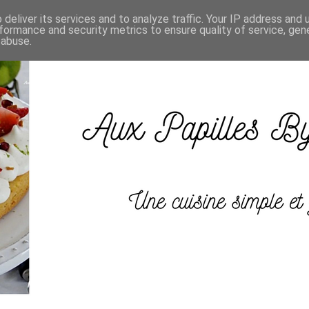
deliver its services and to analyze traffic. Your IP address and
formance and security metrics to ensure quality of service, ge
 abuse.