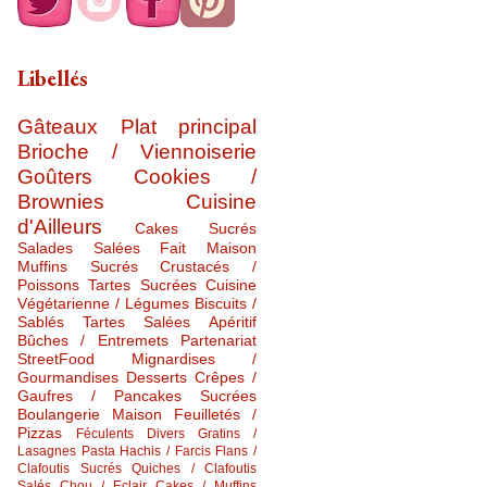
Libellés
Gâteaux
Plat principal
Brioche / Viennoiserie
Goûters
Cookies /
Brownies
Cuisine
d'Ailleurs
Cakes Sucrés
Salades Salées
Fait Maison
Muffins Sucrés
Crustacés /
Poissons
Tartes Sucrées
Cuisine
Végétarienne / Légumes
Biscuits /
Sablés
Tartes Salées
Apéritif
Bûches / Entremets
Partenariat
StreetFood
Mignardises /
Gourmandises
Desserts
Crêpes /
Gaufres / Pancakes Sucrées
Boulangerie Maison
Feuilletés /
Pizzas
Féculents Divers
Gratins /
Lasagnes
Pasta
Hachis / Farcis
Flans /
Clafoutis Sucrés
Quiches / Clafoutis
Salés
Chou / Eclair
Cakes / Muffins