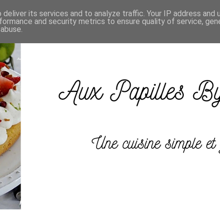
deliver its services and to analyze traffic. Your IP address and
formance and security metrics to ensure quality of service, ge
 abuse.