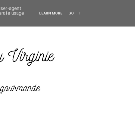
 user-agent
nerate usage
LEARN MORE
GOT IT