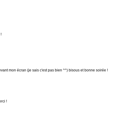
!
evant mon écran (je sais c'est pas bien ^^) bisous et bonne soirée !
rci !