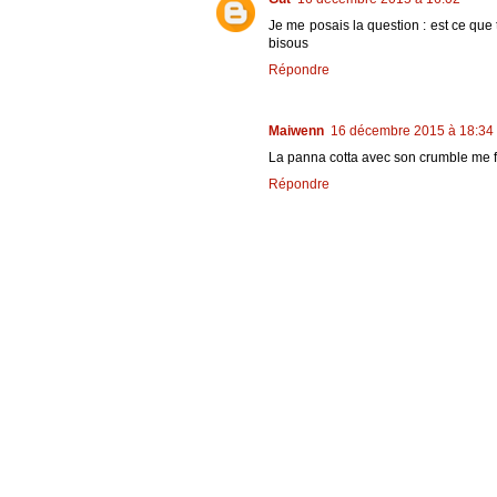
Je me posais la question : est ce que tu
bisous
Répondre
Maiwenn
16 décembre 2015 à 18:34
La panna cotta avec son crumble me fai
Répondre