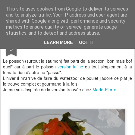
Aux papilles by Virginie
This site uses cookies from Google to deliver its services
and to analyze traffic. Your IP address and user-agent are
shared with Google along with performance and security
metrics to ensure quality of service, generate usage
statistics, and to detect and address abuse.
NOV
LEARN MORE
GOT IT
Waterzooï de poissons
3
Le poisson (surtout le saumon) fait parti de la section "bon mais bof
quoi" car à part le poisson
version tajine
ou tout simplement à la
tomate rien d'autre ne "passe".
L'hiver il m'arrive de faire du waterzooï de poulet j'adore ce plat je
le trouve complet et gourmand à la fois.
Je me suis inspirée de la version trouvée chez
Marie-Pierre
.