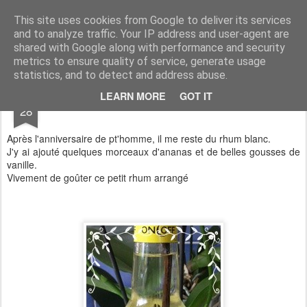
Aux papilles by Virginie
This site uses cookies from Google to deliver its services
and to analyze traffic. Your IP address and user-agent are
shared with Google along with performance and security
metrics to ensure quality of service, generate usage
statistics, and to detect and address abuse.
JUL
LEARN MORE
GOT IT
Rhum ananas/vanille
28
Après l'anniversaire de pt'homme, il me reste du rhum blanc.
J'y ai ajouté quelques morceaux d'ananas et de belles gousses de
vanille.
Vivement de goûter ce petit rhum arrangé