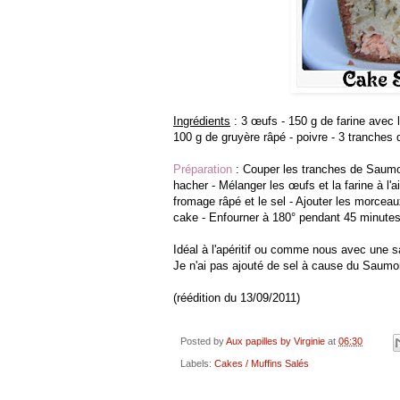
Ingrédients
: 3 œufs - 150 g de farine avec le
100 g de gruyère râpé - poivre - 3 tranches
Préparation
: Couper les tranches de Saumon
hacher - Mélanger les œufs et la farine à l'aide
fromage râpé et le sel - Ajouter les morce
cake - Enfourner à 180° pendant 45 minute
Idéal à l'apéritif ou comme nous avec une s
Je n'ai pas ajouté de sel à cause du Saum
(réédition du 13/09/2011)
Posted by
Aux papilles by Virginie
at
06:30
Labels:
Cakes / Muffins Salés