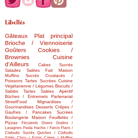
Libellés
Gâteaux
Plat principal
Brioche / Viennoiserie
Goûters
Cookies /
Brownies
Cuisine
d'Ailleurs
Cakes Sucrés
Salades Salées
Fait Maison
Muffins Sucrés
Crustacés /
Poissons
Tartes Sucrées
Cuisine
Végétarienne / Légumes
Biscuits /
Sablés
Tartes Salées
Apéritif
Bûches / Entremets
Partenariat
StreetFood
Mignardises /
Gourmandises
Desserts
Crêpes /
Gaufres / Pancakes Sucrées
Boulangerie Maison
Feuilletés /
Pizzas
Féculents Divers
Gratins /
Lasagnes
Pasta
Hachis / Farcis
Flans /
Clafoutis Sucrés
Quiches / Clafoutis
Salés
Chou / Eclair
Cakes / Muffins