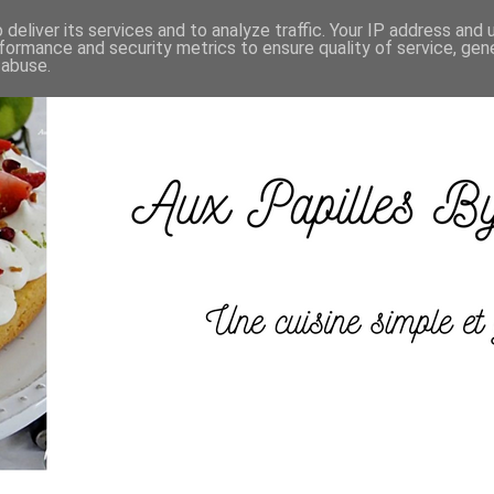
deliver its services and to analyze traffic. Your IP address and
formance and security metrics to ensure quality of service, ge
 abuse.