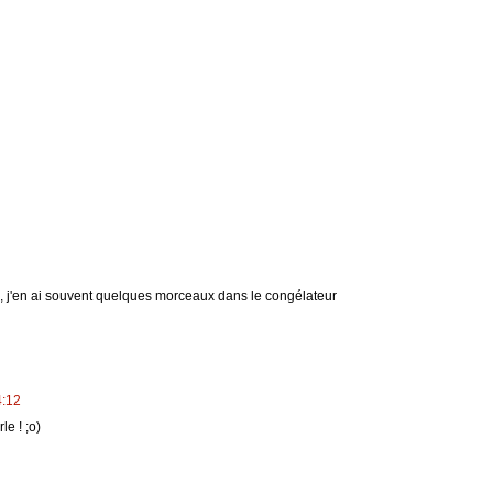
lés, j'en ai souvent quelques morceaux dans le congélateur
4:12
e ! ;o)