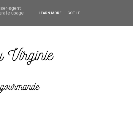
 user-agent
nerate usage
LEARN MORE
GOT IT