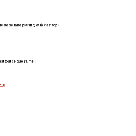
e se faire plaisir :) et là c'est top !
est tout ce que j'aime !
1:18