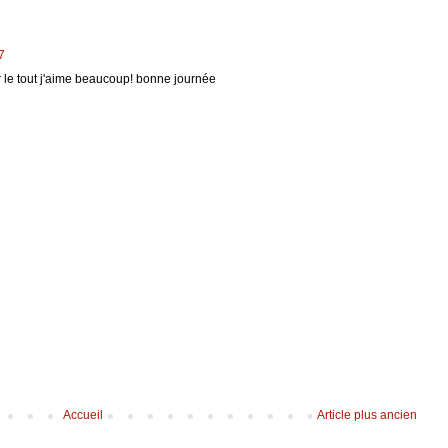
7
r le tout j'aime beaucoup! bonne journée
Accueil
Article plus ancien