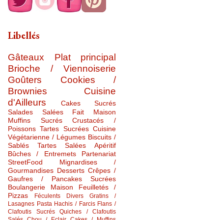
Libellés
Gâteaux
Plat principal
Brioche / Viennoiserie
Goûters
Cookies /
Brownies
Cuisine
d'Ailleurs
Cakes Sucrés
Salades Salées
Fait Maison
Muffins Sucrés
Crustacés /
Poissons
Tartes Sucrées
Cuisine
Végétarienne / Légumes
Biscuits /
Sablés
Tartes Salées
Apéritif
Bûches / Entremets
Partenariat
StreetFood
Mignardises /
Gourmandises
Desserts
Crêpes /
Gaufres / Pancakes Sucrées
Boulangerie Maison
Feuilletés /
Pizzas
Féculents Divers
Gratins /
Lasagnes
Pasta
Hachis / Farcis
Flans /
Clafoutis Sucrés
Quiches / Clafoutis
Salés
Chou / Eclair
Cakes / Muffins