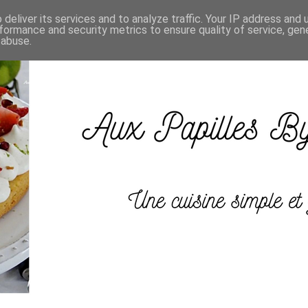
deliver its services and to analyze traffic. Your IP address and
formance and security metrics to ensure quality of service, ge
 abuse.