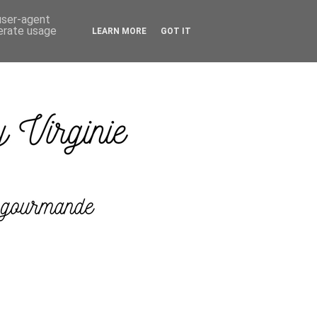
 user-agent
nerate usage
LEARN MORE
GOT IT