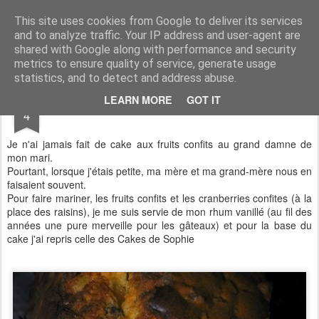
Aux papilles by Virginie
This site uses cookies from Google to deliver its services
and to analyze traffic. Your IP address and user-agent are
shared with Google along with performance and security
metrics to ensure quality of service, generate usage
statistics, and to detect and address abuse.
FEB
LEARN MORE
GOT IT
Cake aux fruits confits
4
Je n'ai jamais fait de cake aux fruits confits au grand damne de
mon mari.
Pourtant, lorsque j'étais petite, ma mère et ma grand-mère nous en
faisaient souvent.
Pour faire mariner, les fruits confits et les cranberries confites (à la
place des raisins), je me suis servie de mon rhum vanillé (au fil des
années une pure merveille pour les gâteaux) et pour la base du
cake j'ai repris celle des Cakes de Sophie