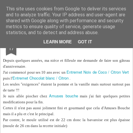
Aux papilles by Virginie
This site uses cookies from Google to deliver its services
and to analyze traffic. Your IP address and user-agent are
shared with Google along with performance and security
metrics to ensure quality of service, generate usage
statistics, and to detect and address abuse.
NOV
LEARN MORE
GOT IT
Bavarois aux Pommes
17
Depuis quelques années, ma nièce et filleule me demande de faire son gâteau
d'anniversaire.
Entremet Noix de Coco / Citron Vert
J'ai commencé pour ses 10 ans avec un
Entremet Chocolat blanc / Citron
puis l'
.
Les seules "exigences" étaient la pomme et la vanille mais surtout surtout pas
de tarte !!!
Amuses bouche
Je suis allée piocher chez
mais j'ai fait quelques petites
modifications pour la fin.
Certes il n'est pas aussi joliment fini et gourmand que cela d'Amuses Bouche
mais il a plu et c'est le principal.
Par contre, le moule utilisé est de 22 cm donc la bavaroise est plus épaisse
(moule de 26 cm dans la recette initiale)