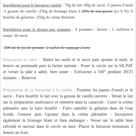
Ingrédients pour le bavarois vanille
: 70g de lait -60g de sucre -3 jaunes d’œufs
-1 gousse de vanille -250g de fromage blanc à
20% de mat.grasse
(ici 0 %) -5
feuilles de gélatine -350g de crème fleurette
Ingrédients pour le dessus aux pommes
: 6 pommes - beurre - 2 cuillères à
soupe de sucre
-200 ml de jus de pomme -2 sachet de nappage à tarte
Préparation du sablé
:
Battre les oeufs et le sucre puis ajouter le miel, le
beurre en pommade puis la farine tamisée - Poser le cercle sur la SILPAT
et verser la pâte à sablé, bien tasser - Enfourner à 160° pendant 20/25
minutes - Réserver
Préparation de la bavaroise à la vanille
: Fouetter les jaunes d'oeufs et le
sucre - Faire bouillir le lait avec la gousse de vanille ouverte - Verser le lait
sur la préparation oeufs/sucre et remettre dans la casserole - Cuire la crème
pâtissière sans la faire bouillir - Faire ramollir la gélatine dans de l'eau
froide, l'essorer puis l'ajouter dans la crème pâtissière - Incorporer
également le fromage blanc et bien mélanger - Verser sur le sablé bien
refroidi et surtout dans le cercle en inox -Placer le bavarois minimum 2
heures au frais