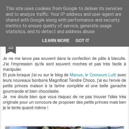
Aux papilles by Virginie
This site uses cookies from Google to deliver its services
and to analyze traffic. Your IP address and user-agent are
shared with Google along with performance and security
metrics to ensure quality of service, generate usage
statistics, and to detect and address abuse.
OCT
LEARN MORE
GOT IT
Petits princes maison
22
Je ne me lance pas souvent dans la confection de pâte à biscuits.
J'ai l'impression qu'ils sont souvent moches et pas très facile à
manipuler.
Et puis lorsque j'ai vu sur le blog de
Manue
,
le Concours Lutti
avec
leurs nouveaux bonbons Magnificat Tendre Choco, j'ai eu l'envie de
petits princes maison à la farine complète et une belle ganache
gourmande et bien chocolatée.
Je me doute bien que vous risquez de ne pas trouver l'idée très
originale pour un concours de proposer des petits princes mais ben
je le tente quand même !