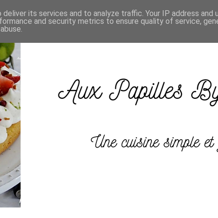
deliver its services and to analyze traffic. Your IP address and
formance and security metrics to ensure quality of service, ge
 abuse.