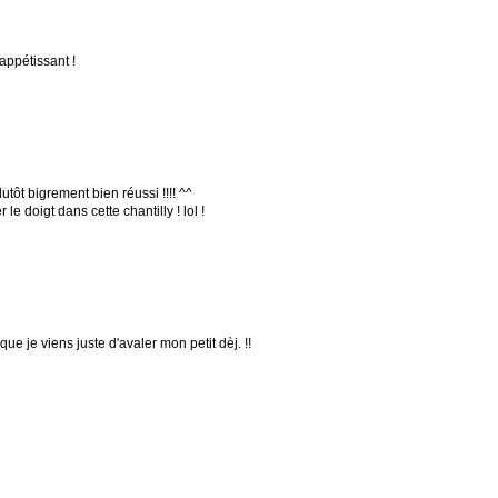
appétissant !
plutôt bigrement bien réussi !!!! ^^
le doigt dans cette chantilly ! lol !
que je viens juste d'avaler mon petit dèj. !!