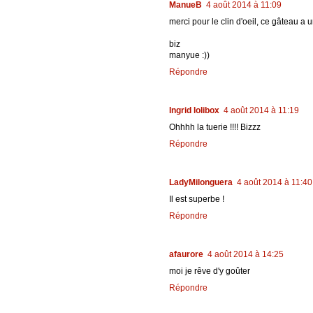
ManueB
4 août 2014 à 11:09
merci pour le clin d'oeil, ce gâteau a u
biz
manyue :))
Répondre
Ingrid lolibox
4 août 2014 à 11:19
Ohhhh la tuerie !!!! Bizzz
Répondre
LadyMilonguera
4 août 2014 à 11:40
Il est superbe !
Répondre
afaurore
4 août 2014 à 14:25
moi je rêve d'y goûter
Répondre