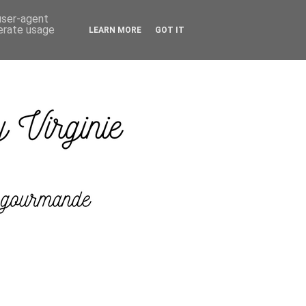
 user-agent
nerate usage
LEARN MORE
GOT IT