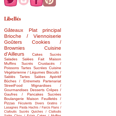
Libellés
Gâteaux
Plat principal
Brioche / Viennoiserie
Goûters
Cookies /
Brownies
Cuisine
d'Ailleurs
Cakes Sucrés
Salades Salées
Fait Maison
Muffins Sucrés
Crustacés /
Poissons
Tartes Sucrées
Cuisine
Végétarienne / Légumes
Biscuits /
Sablés
Tartes Salées
Apéritif
Bûches / Entremets
Partenariat
StreetFood
Mignardises /
Gourmandises
Desserts
Crêpes /
Gaufres / Pancakes Sucrées
Boulangerie Maison
Feuilletés /
Pizzas
Féculents Divers
Gratins /
Lasagnes
Pasta
Hachis / Farcis
Flans /
Clafoutis Sucrés
Quiches / Clafoutis
Salés
Chou / Eclair
Cakes / Muffins