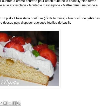
 Fouetter la crème fleurette pour obtenir une belle chantilly bien ferme -
lle et le sucre glace - Ajouter le mascarpone - Mettre dans une poche à
un plat - Étaler de la confiture (ici de la fraise) - Recouvrir de petits tas
 le dessus puis disposer quelques feuilles de basilic