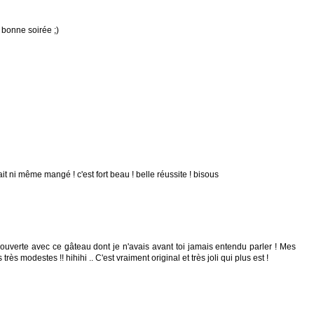
 bonne soirée ;)
fait ni même mangé ! c'est fort beau ! belle réussite ! bisous
ouverte avec ce gâteau dont je n'avais avant toi jamais entendu parler ! Mes
rès modestes !! hihihi .. C'est vraiment original et très joli qui plus est !