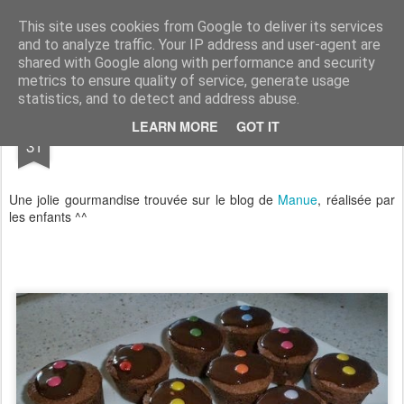
Aux papilles by Virginie
This site uses cookies from Google to deliver its services
and to analyze traffic. Your IP address and user-agent are
shared with Google along with performance and security
metrics to ensure quality of service, generate usage
statistics, and to detect and address abuse.
MAY
LEARN MORE
GOT IT
Muffins So British
31
Une jolie gourmandise trouvée sur le blog de
Manue
, réalisée par
les enfants ^^