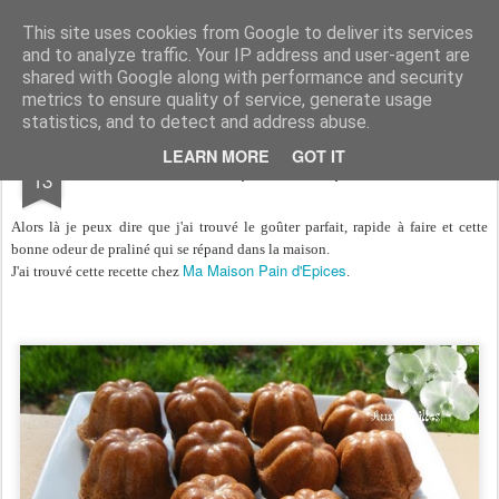
Aux papilles by Virginie
This site uses cookies from Google to deliver its services
and to analyze traffic. Your IP address and user-agent are
shared with Google along with performance and security
metrics to ensure quality of service, generate usage
statistics, and to detect and address abuse.
MAR
LEARN MORE
GOT IT
Quatre-quatre au praliné
13
Alors là je peux dire que j'ai trouvé le goûter parfait, rapide à faire et cette
bonne odeur de praliné qui se répand dans la maison.
Ma Maison Pain d'Epices
J'ai trouvé cette recette chez
.